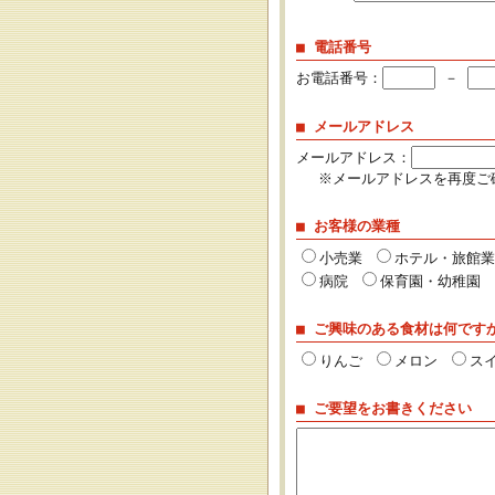
■ 電話番号
お電話番号：
－
■ メールアドレス
メールアドレス：
※メールアドレスを再度ご
■ お客様の業種
小売業
ホテル・旅館
病院
保育園・幼稚園
■ ご興味のある食材は何です
りんご
メロン
ス
■ ご要望をお書きください