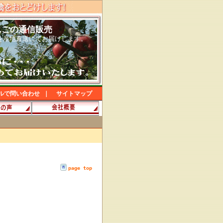
んごの通信販売
を産地直送にてお届けします。
ルで問い合わせ
｜
サイトマップ
page top