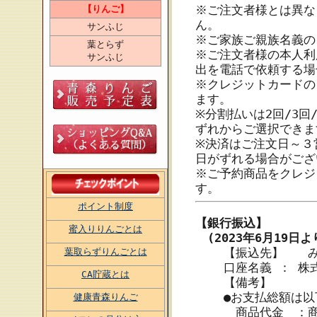
※ご注文者様とは異な
【りんご】
ん。
サンふじ
※ご家族ご親族名義の
葉とらず
※ご注文者様の本人利
サンふじ
出を電話で依頼する場
※クレジットカードの
ます。
※分割払いは2回/3回/4
ずれからご選択できま
※決済はご注文日～３
日がずれる場合がござ
※ご予約商品をクレジ
す。
ポイント制度
【銀行振込】
蜜入りりんごとは
(2023年6月19日
【振込先】 み
葉取らずりんごとは
口座名義 ： 
CA貯蔵とは
【備考】
●お支払総額は
健康青森りんご
商品代金 ：商