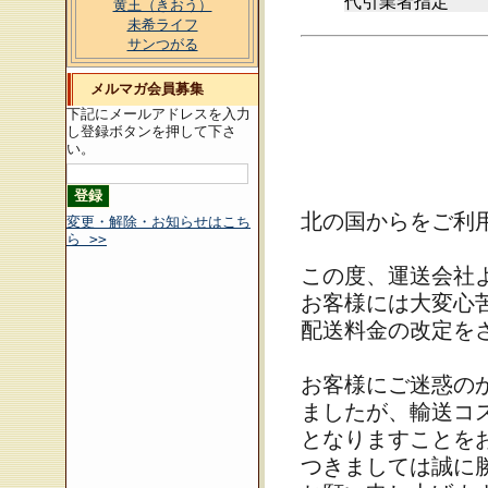
代引業者指定
黄王（きおう）
未希ライフ
サンつがる
メルマガ会員募集
下記にメールアドレスを入力
し登録ボタンを押して下さ
い。
北の国からをご利
変更・解除・お知らせはこち
ら >>
この度、運送会社
お客様には大変心
配送料金の改定を
お客様にご迷惑の
ましたが、輸送コ
となりますことを
つきましては誠に