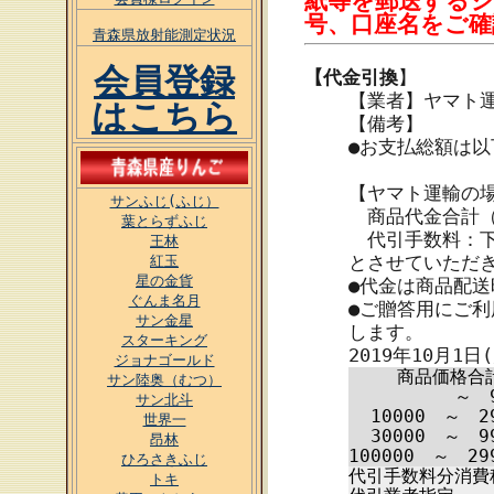
紙等を郵送する
号、口座名をご
青森県放射能測定状況
会員登録
【代金引換
】
【業者】ヤマト
はこちら
【備考】
●お支払総額は
【ヤマト運輸の
サンふじ(ふじ）
商品代金合計（
葉とらずふじ
代引手数料：下
王林
とさせていただ
紅玉
星の金貨
●代金は商品配
ぐんま名月
●ご贈答用にご
サン金星
します。
スターキング
2019年10月1
ジョナゴールド
商品価格合
サン陸奥（むつ）
～ 9
サン北斗
10000 ～ 2
世界一
30000 ～ 9
昂林
100000 ～ 29
ひろさきふじ
代引手数料分消費
トキ