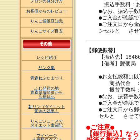
メロンの見分け方
振込手数料：お
●なお、振込手
お客様からのレビュー
●ご入金が確認
りんご通販豆知識
●ご注文日から
ンセルと させ
りんごサイズ目安
【郵便振替
】
【振込先】1846
レシピ紹介
【備考】郵便局
リンク集
●お支払総額は
青森ねぶたまつり
商品代金 ：
ふじ発祥の地
振替手数料：郵
青森県藤崎町から
●なお、振替手
店長日記
●ご入金が確認
朝リンゴダイエット
●ご注文日から
驚きの効果！
セルと させて
りんごジュースで
ダイエット奮闘記
●ご注意●
【銀行振込】なら
マイページ
会員様ログイン