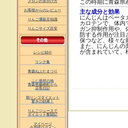
この時期に青森県
メロンの見分け方
お客様からのレビュー
主な成分と効果
にんじんはベータ
りんご通販豆知識
カロテンで、体内
ガン抑制作用や、
りんごサイズ目安
防する作用が注目
保つなど、様々な
また、にんじんの
が含まれていて、
レシピ紹介
リンク集
青森ねぶたまつり
ふじ発祥の地
青森県藤崎町から
店長日記
朝リンゴダイエット
驚きの効果！
りんごジュースで
ダイエット奮闘記
マイページ
会員様ログイン