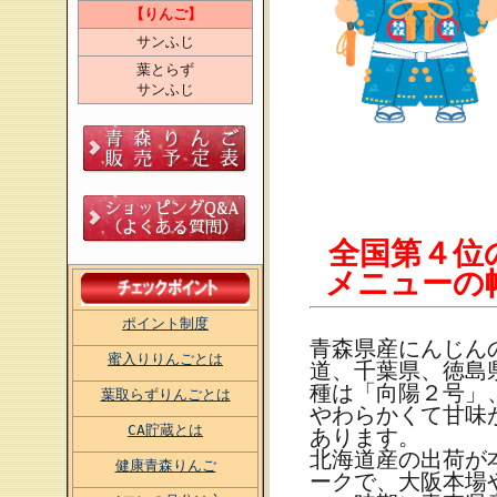
【りんご】
サンふじ
葉とらず
サンふじ
全国第４位
メニューの
ポイント制度
青森県産にんじん
蜜入りりんごとは
道、千葉県、徳島
種は「向陽２号」
葉取らずりんごとは
やわらかくて甘味
CA貯蔵とは
あります。
北海道産の出荷が
健康青森りんご
ークで、大阪本場