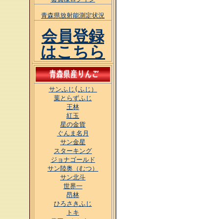
青森県放射能測定状況
会員登録
はこちら
サンふじ(ふじ）
葉とらずふじ
王林
紅玉
星の金貨
ぐんま名月
サン金星
スターキング
ジョナゴールド
サン陸奥（むつ）
サン北斗
世界一
昂林
ひろさきふじ
トキ