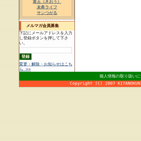
黄王（きおう）
未希ライフ
サンつがる
メルマガ会員募集
下記にメールアドレスを入力
し登録ボタンを押して下さ
い。
変更・解除・お知らせはこち
ら >>
個人情報の取り扱いに
Copyright (C) 2007 KITANOKUN